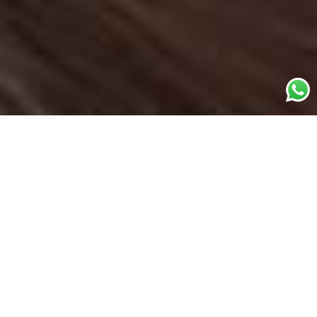
Wat is het?
Reiki is een therapeutische methode voor
het verlichten van pijn, stress, angst en